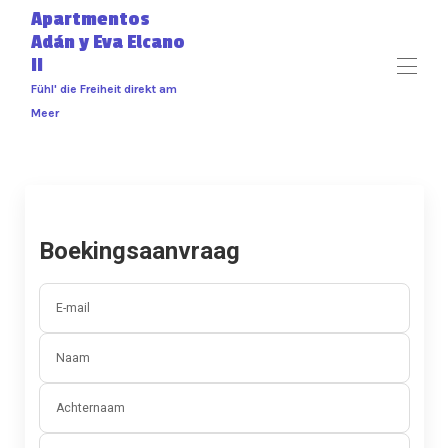
Apartmentos
Adán y Eva Elcano
II
Fühl' die Freiheit direkt am
Meer
Startpagina
Alle objecten
▾
Neem contact met ons op
Boekingsaanvraag
E-mail
Naam
Achternaam